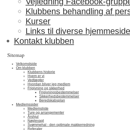
Vejledning Facebook-grupp
Klubbens behandling af per
Kurser
Links til diverse hjemmeside
Kontakt klubben
Sitemap
Velkomstside
Om klubben
Klubbens historie
Hvem er vi
Vedtægter
Hvordan bliver jeg medlem
Frigivning og sikkerhed
Frigivningsbestemmelser
Sikkerhedsbestemmelser
Beredskabsplan
Medlemssider
Medlemsliste
Ture og arrangementer
Årshjul
Nøglevagt
Svømmehal - den optimale makkerredning
Referater