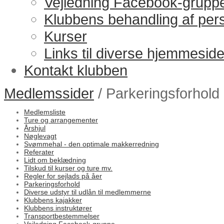
Vejledning Facebook-grupp
Klubbens behandling af per
Kurser
Links til diverse hjemmeside
Kontakt klubben
Medlemssider
/ Parkeringsforhold
Medlemsliste
Ture og arrangementer
Årshjul
Nøglevagt
Svømmehal - den optimale makkerredning
Referater
Lidt om beklædning
Tilskud til kurser og ture mv.
Regler for sejlads på åer
Parkeringsforhold
Diverse udstyr til udlån til medlemmerne
Klubbens kajakker
Klubbens instruktører
Transportbestemmelser